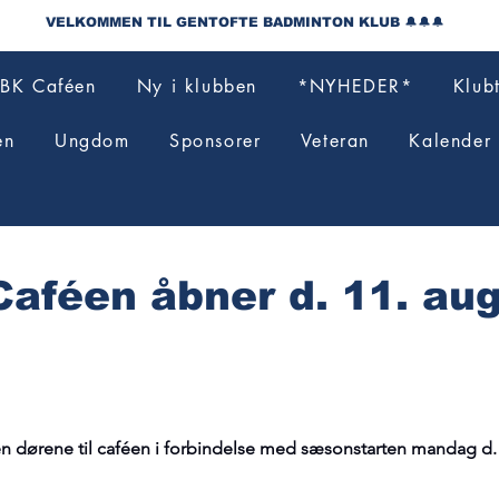
VELKOMMEN TIL GENTOFTE BADMINTON KLUB 🔔🔔🔔
BK Caféen
Ny i klubben
*NYHEDER*
Klub
en
Ungdom
Sponsorer
Veteran
Kalender
aféen åbner d. 11. au
en dørene til caféen i forbindelse med sæsonstarten mandag d. 