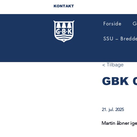
KONTAKT
Forside
G
SSU – Bredd
< Tilbage
GBK C
21. jul. 2025
Martin åbner ig