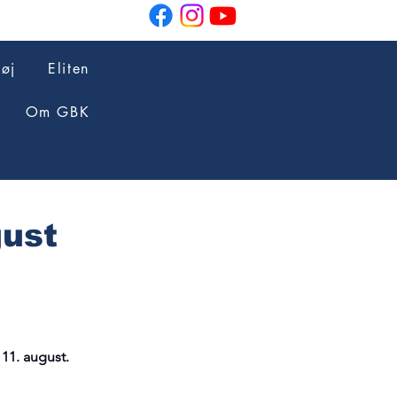
tøj
Eliten
Om GBK
gust
11. august.