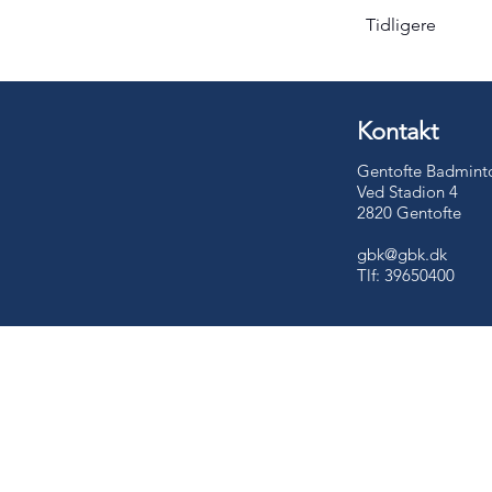
Tidligere
Kontakt
Gentofte Badmint
Ved Stadion 4
2820 Gentofte
gbk@gbk.dk
Tlf: 39650400