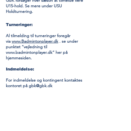
GBK forsøger hver sæson at tilmelde flere
U15-hold. Se mere under USU
Holdturnering.
Turneringer:
Al tilmelding til turneringer foregår
via
www.Badmintonplayer.dk
. se under
punktet “vejledning til
www.badmintonplayer.dk
” her på
hjemmesiden.
Indmeldelse:
For indmeldelse og kontingent kontaktes
kontoret på
gbk@gbk.dk