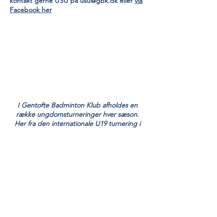
kontakt gerne USU på
usu@gbk.dk
eller
via
Facebook her
I Gentofte Badminton Klub afholdes en
række ungdomsturneringer hver sæson.
Her fra den internationale U19 turnering i
2019.
Kontakt
Gentofte Badmintonklub
Ved Stadion 4
2820 Gentofte
gbk@gbk.dk